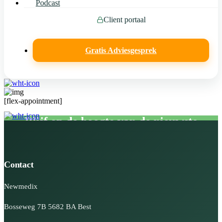
Podcast
Client portaal
Gratis Adviesgesprek
[flex-appointment]
Blijf op de hoogte van de nieuwste
gezondheidsontwikkelingen en
ontvang het cel herstel voedingsplan kado
Contact
Newmedix
Bosseweg 7B 5682 BA Best