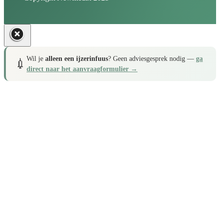
Wil je
alleen een ijzerinfuus
? Geen adviesgesprek nodig —
ga
💉
direct naar het aanvraagformulier →