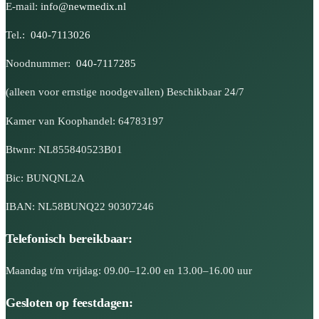
E-mail:
info@newmedix.nl
Tel.:
040-7113026
Noodnummer:
040-7117285
(alleen voor ernstige noodgevallen) Beschikbaar 24/7
Kamer van Koophandel: 64783197
Btwnr: NL855840523B01
Bic: BUNQNL2A
IBAN: NL58BUNQ22 90307246
Telefonisch bereikbaar:
Maandag t/m vrijdag: 09.00–12.00 en 13.00–16.00 uur
Gesloten op feestdagen: