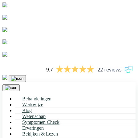
Kwaliteitskeurmerk: ISO 9001:2015
Oorzaak gericht
Onderbouwd met wetenschap & praktijkervaring
Afgestemd op jou
Persoonlijk & betrokken
9.7
22 reviews
Behandelingen
Werkwijze
Blog
Wetenschap
Symptomen Check
Ervaringen
Bekijken & Lezen